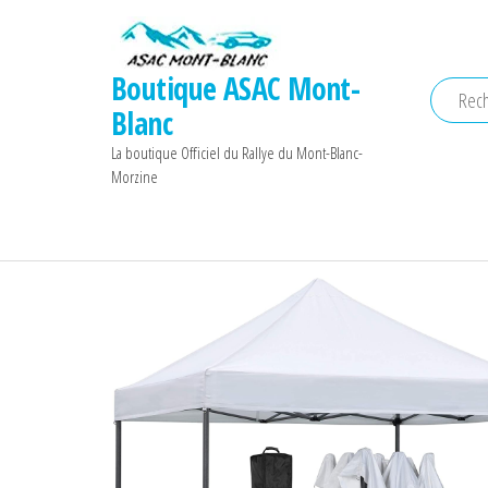
Aller
au
contenu
Boutique ASAC Mont-
Blanc
La boutique Officiel du Rallye du Mont-Blanc-
Morzine