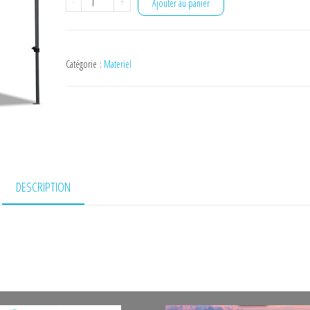
quantité
-
+
Ajouter au panier
de
Tente
3x4
Catégorie :
Materiel
DESCRIPTION