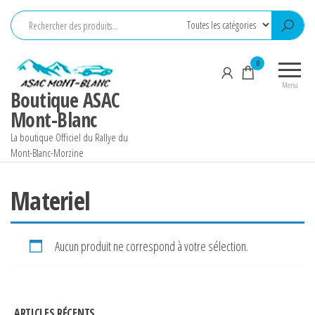
Aller
au
contenu
0
Menu
Boutique ASAC
Mont-Blanc
La boutique Officiel du Rallye du
Mont-Blanc-Morzine
Materiel
Aucun produit ne correspond à votre sélection.
ARTICLES RÉCENTS