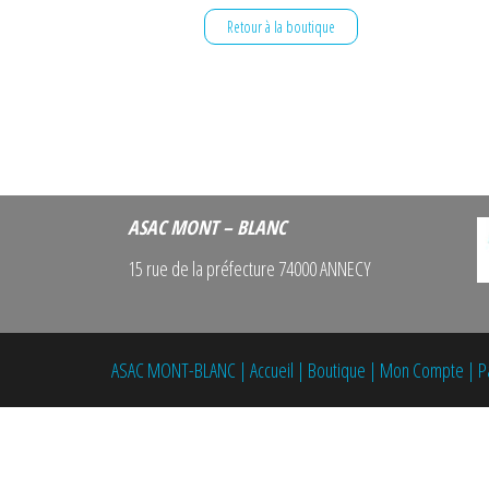
Retour à la boutique
ASAC MONT – BLANC
15 rue de la préfecture 74000 ANNECY
ASAC MONT-BLANC
|
Accueil
|
Boutique
|
Mon Compte
|
P