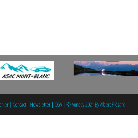
anier
|
Contact
|
Newsletter
|
CGV
|
© Annecy 2021 By Albert Frézard