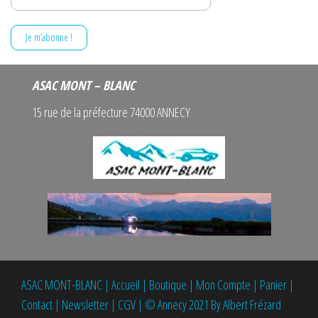
ASAC MONT – BLANC
15 rue de la préfecture 74000 ANNECY
ASAC MONT-BLANC
|
Accueil
|
Boutique
|
Mon Compte
|
Panier
|
Contact
|
Newsletter
|
CGV
|
© Annecy 2021 By Albert Frézard