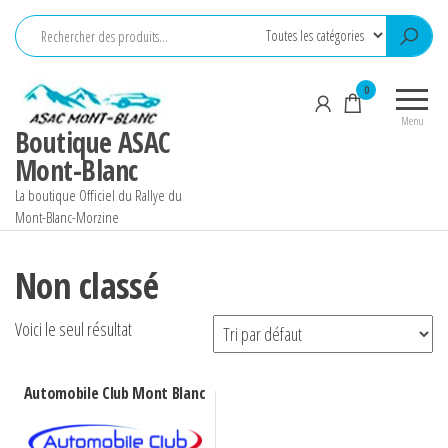
Aller
au
contenu
0
Menu
Boutique ASAC
Mont-Blanc
La boutique Officiel du Rallye du
Mont-Blanc-Morzine
Non classé
Voici le seul résultat
Automobile Club Mont Blanc