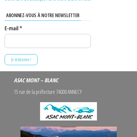
peuvent
être
ABONNEZ-VOUS À NOTRE NEWSLETTER
choisies
E-mail
*
sur
la
page
du
produit
ASAC MONT – BLANC
15 rue de la préfecture 74000 ANNECY