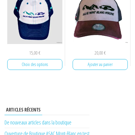
15,00
€
20,00
€
Choix des options
Ajouter au panier
Ce
produit
a
plusieurs
ARTICLES RÉCENTS
variations.
Les
De nouveaux articles dans la boutique
options
Ouverture de Boutique ASAC Mont-Blanc en test