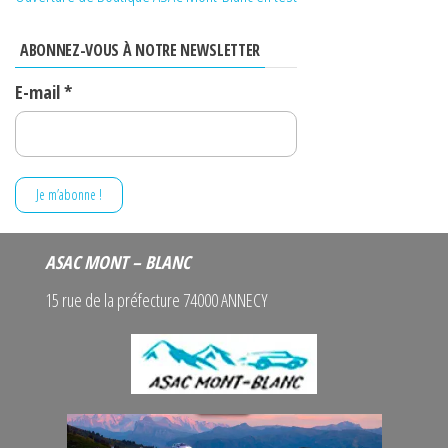
peuvent
être
ABONNEZ-VOUS À NOTRE NEWSLETTER
choisies
E-mail
*
sur
la
page
du
produit
ASAC MONT – BLANC
15 rue de la préfecture 74000 ANNECY