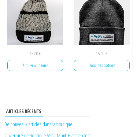
15,00
€
15,00
€
Ajouter au panier
Choix des options
Ce
produit
a
plusieurs
ARTICLES RÉCENTS
variations.
Les
De nouveaux articles dans la boutique
options
Ouverture de Boutique ASAC Mont-Blanc en test